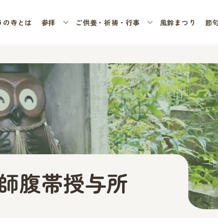
うの寺とは
参拝
ご供養・祈祷・行事
風鈴まつり
節
師腹帯授与所